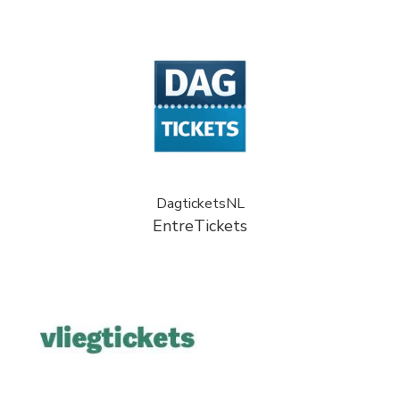
DagticketsNL
EntreTickets