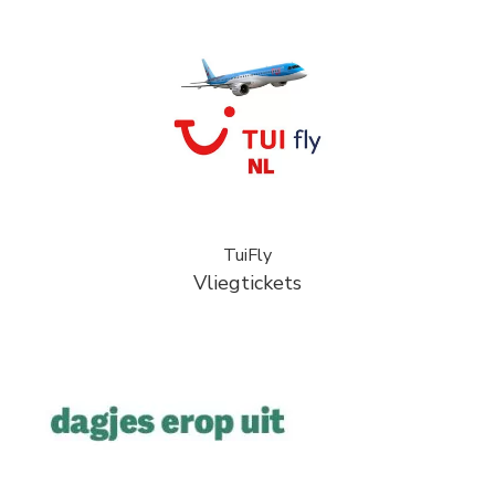
TuiFly
Vliegtickets