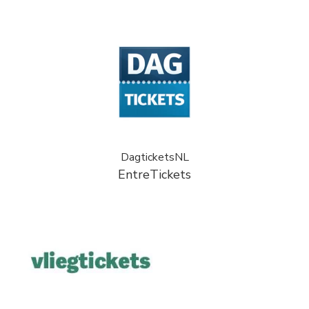
DagticketsNL
EntreTickets