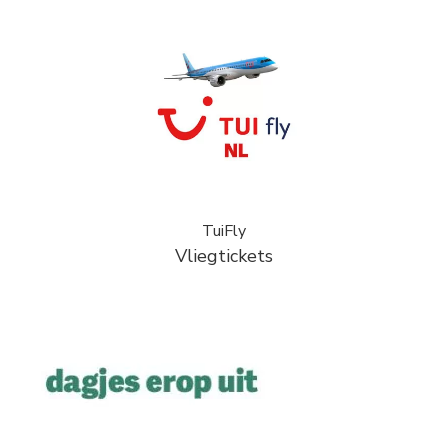
TuiFly
Vliegtickets