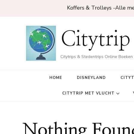
Koffers & Trolleys -Alle m
Citytrip
Citytrips & Stedentrips Online Boeken
HOME
DISNEYLAND
CITY
CITYTRIP MET VLUCHT
Nothing Foun