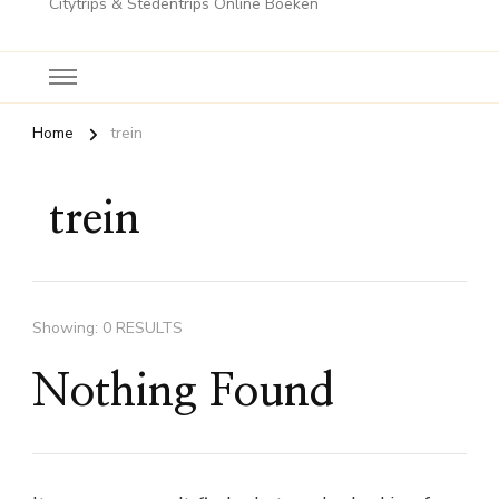
Citytrips & Stedentrips Online Boeken
Home
trein
trein
Showing: 0 RESULTS
Nothing Found