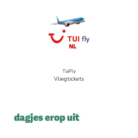
TuiFly
Vliegtickets