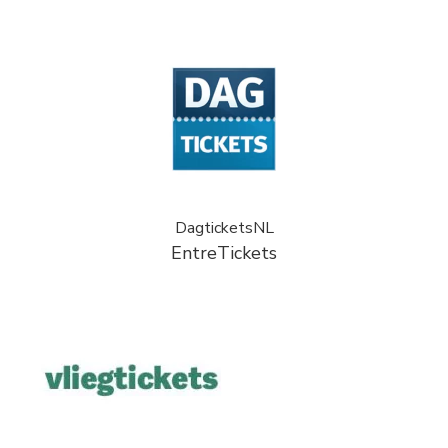
DagticketsNL
EntreTickets