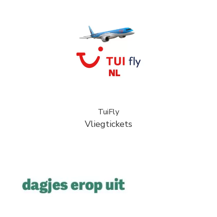
TuiFly
Vliegtickets