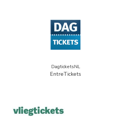
DagticketsNL
EntreTickets