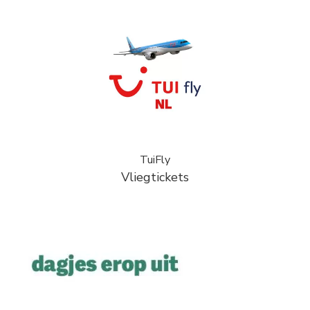
TuiFly
Vliegtickets