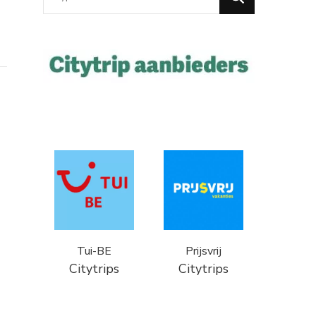
for
Something?
Tui-BE
Prijsvrij
Citytrips
Citytrips