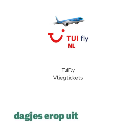
TuiFly
Vliegtickets