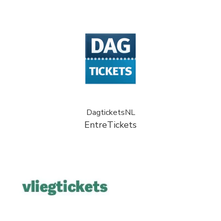
DagticketsNL
EntreTickets